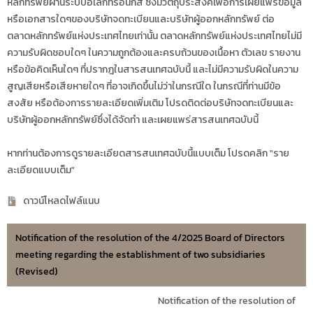
หลักทรัพย์ผ่านระบบอิเล็กทรอนิกส์ ซึ่งมีวัตถุประสงค์เพื่อการเผยแพร่ข้อมูล
หรือเอกสารใดๆของบริษัทจดทะเบียนและบริษัทผู้ออกหลักทรัพย์ ต่อ
ตลาดหลักทรัพย์แห่งประเทศไทยเท่านั้น ตลาดหลักทรัพย์แห่งประเทศไทยไม่มี
ความรับผิดชอบใดๆ ในความถูกต้องและครบถ้วนของเนื้อหา ตัวเลข รายงาน
หรือข้อคิดเห็นใดๆ ที่ปรากฎในสารสนเทศฉบับนี้ และไม่มีความรับผิดในความ
สูญเสียหรือเสียหายใดๆ ที่อาจเกิดขึ้นไม่ว่าในกรณีใด ในกรณีที่ท่านมีข้อ
สงสัย หรือต้องการรายละเอียดเพิ่มเติม โปรดติดต่อบริษัทจดทะเบียนและ
บริษัทผู้ออกหลักทรัพย์ซึ่งได้จัดทำ และเผยแพร่สารสนเทศฉบับนี้
หากท่านต้องการดูรายละเอียดสารสนเทศฉบับนี้แบบเต็ม โปรดคลิก "ราย
ละเอียดแบบเต็ม"
ดาวน์โหลดไฟล์แนบ
Notification of the resolution of the 4/2025 Board of Directors
meeting regarding the establishment of two subsidiaries
(Revised)
Notification of the resolution of