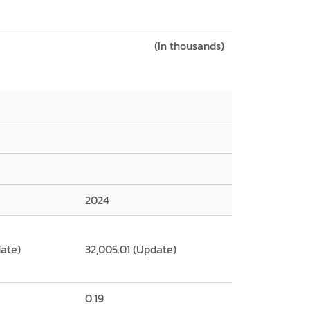
(In thousands)
2024
date)
32,005.01 (Update)
0.19